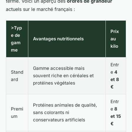
terme. Voici un aperçu des
ordres de grandeur
actuels sur le marché français :
>Typ
Prix
e de
Avantages nutritionnels
au
gam
kilo
me
Entr
Gamme accessible mais
Stand
e
4
souvent riche en céréales et
ard
et 8
protéines végétales
€
Entr
Protéines animales de qualité,
Premi
e
8
sans colorants ni
um
et 15
conservateurs artificiels
€