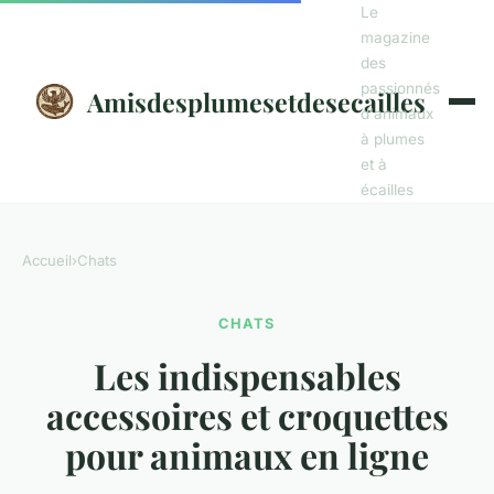
Le
magazine
des
passionnés
Amisdesplumesetdesecailles
d'animaux
à plumes
et à
écailles
Accueil
›
Chats
CHATS
Les indispensables
accessoires et croquettes
pour animaux en ligne