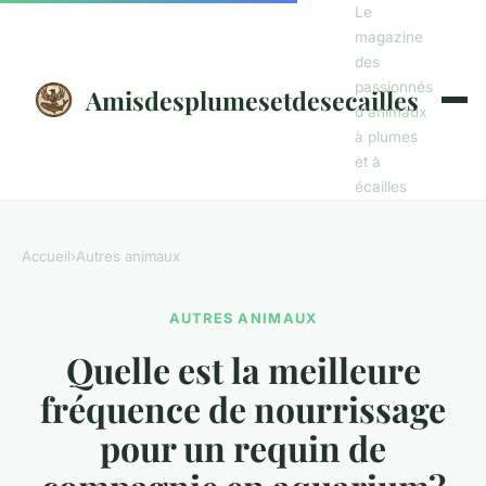
Le
magazine
des
passionnés
Amisdesplumesetdesecailles
d'animaux
à plumes
et à
écailles
Accueil
›
Autres animaux
AUTRES ANIMAUX
Quelle est la meilleure
fréquence de nourrissage
pour un requin de