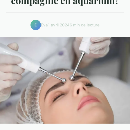
compagnie en aquarium?
Éva
1 avril 2024
6 min de lecture
É