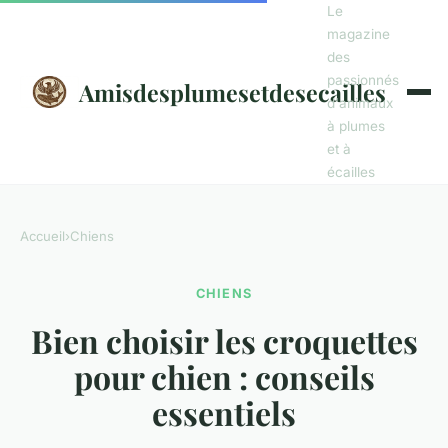
Le
magazine
des
passionnés
Amisdesplumesetdesecailles
d'animaux
à plumes
et à
écailles
Accueil
›
Chiens
CHIENS
Bien choisir les croquettes
pour chien : conseils
essentiels