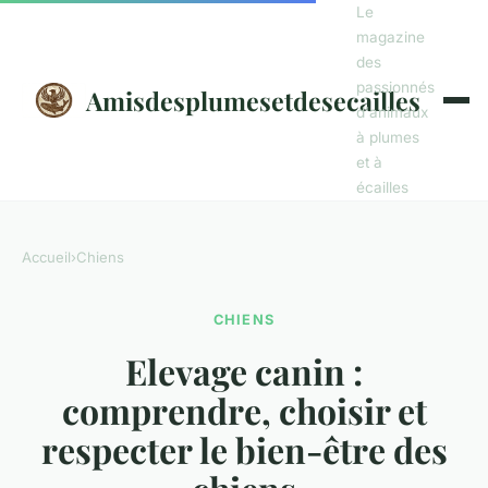
Le
magazine
des
passionnés
Amisdesplumesetdesecailles
d'animaux
à plumes
et à
écailles
Accueil
›
Chiens
CHIENS
Elevage canin :
comprendre, choisir et
respecter le bien-être des